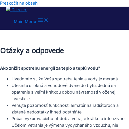
Preskočiť na obsah
Main Menu
Otázky a odpovede
Ako znížiť spotrebu energií za teplo a teplú vodu?
Uvedomte si, že Vaša spotreba tepla a vody je meraná.
Utesnite si okná a vchodové dvere do bytu. Jedná sa
opatrenie s veľmi krátkou dobou návratnosti vloženej
investície.
Venujte pozornosť funkčnosti armatúr na radiátoroch a
zistené nedostatky ihneď odstráňte.
Počas vykurovacieho obdobia vetrajte krátko a intenzívne.
Účelom vetrania je výmena vydýchaného vzduchu, nie