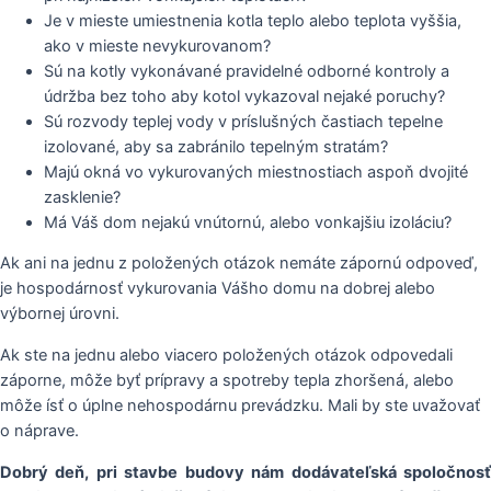
Je v mieste umiestnenia kotla teplo alebo teplota vyššia,
ako v mieste nevykurovanom?
Sú na kotly vykonávané pravidelné odborné kontroly a
údržba bez toho aby kotol vykazoval nejaké poruchy?
Sú rozvody teplej vody v príslušných častiach tepelne
izolované, aby sa zabránilo tepelným stratám?
Majú okná vo vykurovaných miestnostiach aspoň dvojité
zasklenie?
Má Váš dom nejakú vnútornú, alebo vonkajšiu izoláciu?
Ak ani na jednu z položených otázok nemáte zápornú odpoveď,
je hospodárnosť vykurovania Vášho domu na dobrej alebo
výbornej úrovni.
Ak ste na jednu alebo viacero položených otázok odpovedali
záporne, môže byť prípravy a spotreby tepla zhoršená, alebo
môže ísť o úplne nehospodárnu prevádzku. Mali by ste uvažovať
o náprave.
Dobrý deň, pri stavbe budovy nám dodávateľská spoločnosť