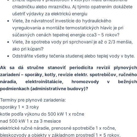
chladničku alebo mrazničku. Aj týmto opatrením dokážete
ušetriť výdavky za elektrickú energiu
Viete, že návratnosť investície do hydraulického
vyregulovania a montáže termostatických hlavíc je pri
súčasných cenách tepelnej energie cca3 – 5 rokov?
Viete, že spotreba vody pri sprchovaní je až o 2/3 menšia,
ako pri kúpaní?
Odstráňte všetky tečenia studenej alebo teplej vody v byte.
Ak sa dá struč
ne stanoviť periodicita revízií plynových
zariadení – sporáky, kotly, revízie elektr. spotrebičov, ruč
ného
náradia, elektroinštalácie, hromozvody v bežných
podmienkach (administratívne budovy)?
Termíny pre plynové zariadenia:
sporáky 1 x 3 roky
kotle podľa výkonu do 500 kW 1 x ročne
nad 500 kW 1 x za 3 mesiace
elektrické ručné náradie, prenosné spotrebiče 1 x ročne,
bleskozvody a objekty v základnom prostredí 1 x 5 rokov,