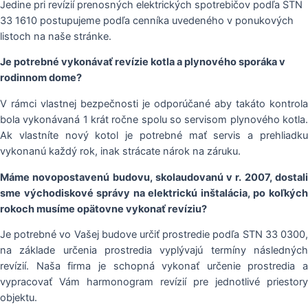
Jedine pri revízií prenosných elektrických spotrebičov podľa STN
33 1610 postupujeme podľa cenníka uvedeného v ponukových
listoch na naše stránke.
Je potrebné vykonávať revízie kotla a plynového sporáka v
rodinnom dome?
V rámci vlastnej bezpečnosti je odporúčané aby takáto kontrola
bola vykonávaná 1 krát ročne spolu so servisom plynového kotla.
Ak vlastníte nový kotol je potrebné mať servis a prehliadku
vykonanú každý rok, inak strácate nárok na záruku.
Máme novopostavenú budovu, skolaudovanú v r. 2007, dostali
sme východiskové správy na elektrickú inštalácia, po koľkých
rokoch musíme opätovne vykonať revíziu?
Je potrebné vo Vašej budove určiť prostredie podľa STN 33 0300,
na základe určenia prostredia vyplývajú termíny následných
revízií. Naša firma je schopná vykonať určenie prostredia a
vypracovať Vám harmonogram revízií pre jednotlivé priestory
objektu.