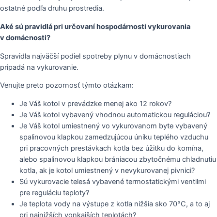
ostatné podľa druhu prostredia.
Aké sú pravidlá pri určovaní hospodárnosti vykurovania
v domácnosti?
Spravidla najväčší podiel spotreby plynu v domácnostiach
pripadá na vykurovanie.
Venujte preto pozornosť týmto otázkam:
Je Váš kotol v prevádzke menej ako 12 rokov?
Je Váš kotol vybavený vhodnou automatickou reguláciou?
Je Váš kotol umiestnený vo vykurovanom byte vybavený
spalinovou klapkou zamedzujúcou úniku teplého vzduchu
pri pracovných prestávkach kotla bez úžitku do komína,
alebo spalinovou klapkou brániacou zbytočnému chladnutiu
kotla, ak je kotol umiestnený v nevykurovanej pivnici?
Sú vykurovacie telesá vybavené termostatickými ventilmi
pre reguláciu teploty?
Je teplota vody na výstupe z kotla nižšia sko 70°C, a to aj
pri najnižších vonkajších teplotách?