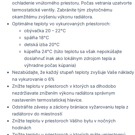
ochladenie vnútorného priestoru. Počas vetrania uzatvorte
termostatické ventily. Zabránite tým zbytočnému
okamžitému zvýšeniu výkonu radiátora.
Optimálne teploty vo vykurovaných priestoroch:
obývačka 20 – 22°C
spálňa 18°C
detská izba 20°C
kúpeľňa 24°C (túto teplotu sa však nepokúšajte
dosiahnuť inak ako lokálnym zdrojom tepla a
výhradne počas kúpania)
Nezabúdajte, že každý stupeň teploty zvyšuje Vaše náklady
na vykurovanie o 6%
Znížte teplotu v priestoroch v ktorých sa dlhodobo
nezdržiavate znížením výkonu radiátora správnym
nastavením termostatickej hlavice.
Odstráňte závesy a záclony brániace vyžarovaniu tepla z
radiátorov do miestností
Znížte teplotu v priestoroch Vášho bytu v nočných
hodinách
Znížte teplotu v priestoroch v ktorých máte umiestnenú