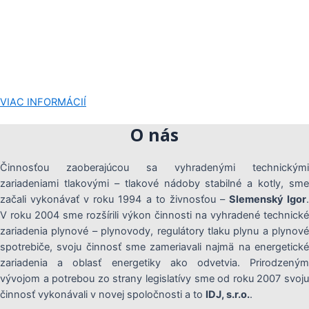
podľa Zákona č.314/2012 Z. z.
– Kontroly únikov vykurovacích plynov
– Energetické poradenstvo (výroba a distribúcia tepla, výroba
a distribúcia elektriny)
– Účelové energetické audity
VIAC INFORMÁCIÍ
O nás
Činnosťou zaoberajúcou sa vyhradenými technickými
zariadeniami tlakovými – tlakové nádoby stabilné a kotly, sme
začali vykonávať v roku 1994 a to živnosťou –
Slemenský Igor
V roku 2004 sme rozšírili výkon činnosti na vyhradené technické
zariadenia plynové – plynovody, regulátory tlaku plynu a plynové
spotrebiče, svoju činnosť sme zameriavali najmä na energetické
zariadenia a oblasť energetiky ako odvetvia. Prirodzeným
vývojom a potrebou zo strany legislatívy sme od roku 2007 svoju
činnosť vykonávali v novej spoločnosti a to
IDJ, s.r.o.
.