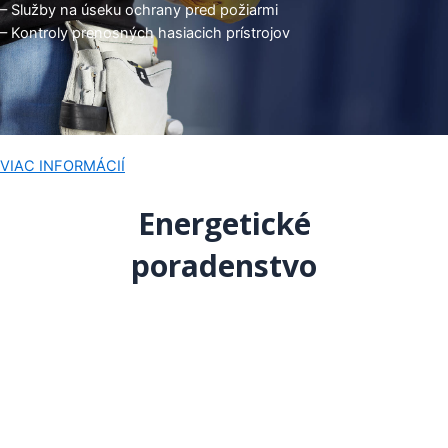
– Služby na úseku ochrany pred požiarmi
– Kontroly prenosných hasiacich prístrojov
VIAC INFORMÁCIÍ
Energetické
poradenstvo
– Odborné prehliadky a odborné skúšky vyhradených
technických zariadení tlakových
– Odborné prehliadky a odborné skúšky vyhradených
technických zariadení plynových
– Vypracovanie energetických auditov
– Vypracovanie pravidelných kontrol vykurovacích systémov