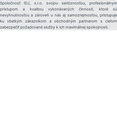
Spoločnosť IDJ, s.r.o. svojou serióznosťou, profesionálnym
prístupom a kvalitou vykonávaných činností, ktoré sú
nevyhnutnosťou a zároveň u nás aj samozrejmosťou, pristupuje
ku všetkým zákazníkom a obchodným partnerom s cieľom
zabezpečiť požadované služby k ich maximálnej spokojnosti.
Ak potrebujete poradiť neváhajte
nás kontaktovať na čísle:
0915 170
887