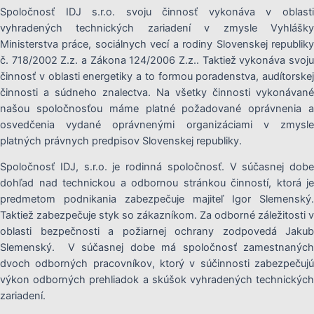
Spoločnosť IDJ s.r.o. svoju činnosť vykonáva v oblasti
vyhradených technických zariadení v zmysle Vyhlášky
Ministerstva práce, sociálnych vecí a rodiny Slovenskej republiky
č. 718/2002 Z.z. a Zákona 124/2006 Z.z.. Taktiež vykonáva svoju
činnosť v oblasti energetiky a to formou poradenstva, audítorskej
činnosti a súdneho znalectva. Na všetky činnosti vykonávané
našou spoločnosťou máme platné požadované oprávnenia a
osvedčenia vydané oprávnenými organizáciami v zmysle
platných právnych predpisov Slovenskej republiky.
Spoločnosť IDJ, s.r.o. je rodinná spoločnosť. V súčasnej dobe
dohľad nad technickou a odbornou stránkou činností, ktorá je
predmetom podnikania zabezpečuje majiteľ Igor Slemenský.
Taktiež zabezpečuje styk so zákazníkom. Za odborné záležitosti v
oblasti bezpečnosti a požiarnej ochrany zodpovedá Jakub
Slemenský. V súčasnej dobe má spoločnosť zamestnaných
dvoch odborných pracovníkov, ktorý v súčinnosti zabezpečujú
výkon odborných prehliadok a skúšok vyhradených technických
zariadení.